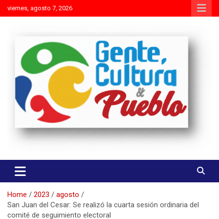
Skip
viernes, agosto 7, 2026
to
content
Es mejor molestar con la verdad que agradar con adulaciones
Gente Cultura y Pueblo
Home
2023
agosto
San Juan del Cesar: Se realizó la cuarta sesión ordinaria del
comité de seguimiento electoral