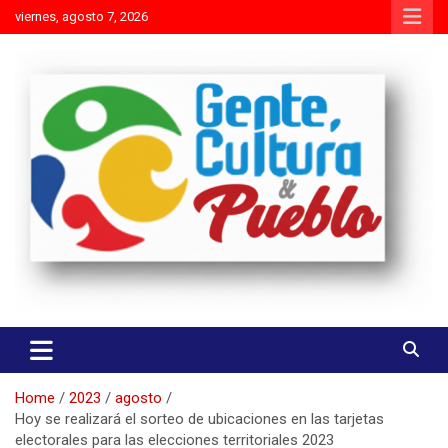
Skip
viernes, agosto 7, 2026
to
content
Es mejor molestar con la verdad que agradar con adulaciones
Gente Cultura y Pueblo
Home
2023
agosto
Hoy se realizará el sorteo de ubicaciones en las tarjetas
electorales para las elecciones territoriales 2023