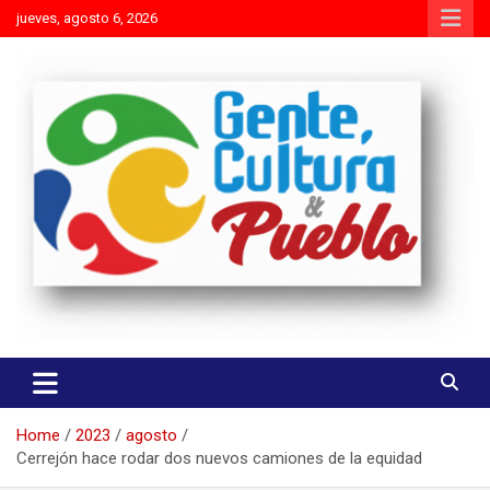
Skip
jueves, agosto 6, 2026
to
content
Es mejor molestar con la verdad que agradar con adulaciones
Gente Cultura y Pueblo
Home
2023
agosto
Cerrejón hace rodar dos nuevos camiones de la equidad