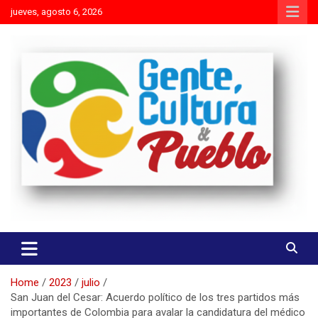
Skip
jueves, agosto 6, 2026
to
content
Es mejor molestar con la verdad que agradar con adulaciones
Gente Cultura y Pueblo
Home
2023
julio
San Juan del Cesar: Acuerdo político de los tres partidos más
importantes de Colombia para avalar la candidatura del médico