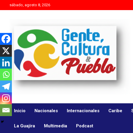
Skip
sábado, agosto 8, 2026
to
content
Es mejor molestar con la verdad que agradar con adulaciones
Gente Cultura y Pueblo
Inicio
Nacionales
Internacionales
Caribe
La Guajira
Multimedia
Podcast