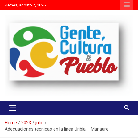
Skip
viernes, agosto 7, 2026
to
content
Es mejor molestar con la verdad que agradar con adulaciones
Gente Cultura y Pueblo
Home
2023
julio
Adecuaciones técnicas en la línea Uribia – Manaure