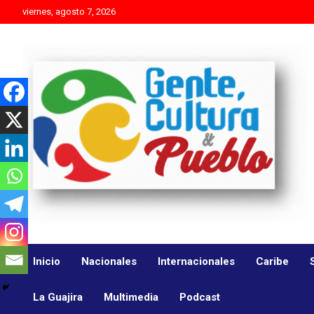
Skip
viernes, agosto 7, 2026
to
content
Es mejor molestar con la verdad que agradar con adulaciones
Gente Cultura y Pueblo
Inicio
Nacionales
Internacionales
Caribe
La Guajira
Multimedia
Podcast