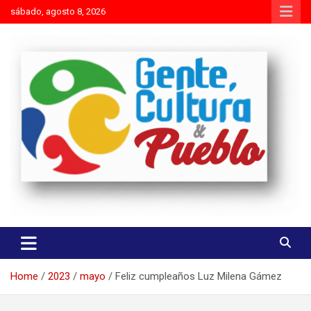
Skip
sábado, agosto 8, 2026
to
content
Es mejor molestar con la verdad que agradar con adulaciones
Gente Cultura y Pueblo
Home
2023
mayo
Feliz cumpleaños Luz Milena Gámez