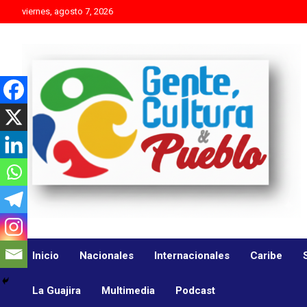
Skip
viernes, agosto 7, 2026
to
content
Es mejor molestar con la verdad que agradar con adulaciones
Gente Cultura y Pueblo
Inicio
Nacionales
Internacionales
Caribe
La Guajira
Multimedia
Podcast