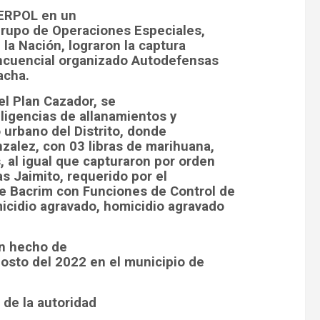
TERPOL en un
l Grupo de Operaciones Especiales,
 la Nación, lograron la captura
incuencial organizado Autodefensas
acha.
l Plan Cazador, se
iligencias de allanamientos y
 urbano del Distrito, donde
nzalez, con 03 libras de marihuana,
, al igual que capturaron por orden
ias Jaimito, requerido por el
 Bacrim con Funciones de Control de
micidio agravado, homicidio agravado
un hecho de
gosto del 2022 en el municipio de
 de la autoridad