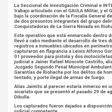
La Seccional de Investigación Criminal e IN
trabajo articulado con el GAULA Militar, y e
bajo la coordinación de la Fiscalía General de
de dos presuntos integrantes del grupo del
Conquistadoras de La Sierra Nevada en Rioh
Este operativo que está enmarcado dentro de
llevó a cabo mediante el desarrollo de tres d
registros a inmuebles ubicados en perímetro
capturaron en flagrancia a Leivis Alfonso Go
01 proveedor para pistola y dos motocicletas
judicial a Jainer Rafael Moscote Castrillo, al
Juzgado Segundo Penal Municipal Ambulante
Garantías de Riohacha por los delitos de ho
tentado, y porte ilegal de armas de fuego.
Alias Jaimito al parecer estaría inmerso en 
sicariato que se presentó el pasado 29 de a
Dibulla.
Los capturados fueron dejados a disposición
judicial competente.