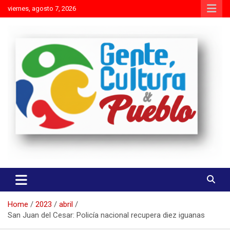
Skip
viernes, agosto 7, 2026
to
content
Es mejor molestar con la verdad que agradar con adulaciones
Gente Cultura y Pueblo
Home
2023
abril
San Juan del Cesar: Policía nacional recupera diez iguanas