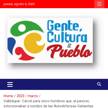
Skip
jueves, agosto 6, 2026
to
content
Es mejor molestar con la verdad que agradar con adulaciones
Gente Cultura y Pueblo
Home
2023
marzo
Valledupar: Cárcel para cinco hombres que, al parecer,
extorsionaban a nombre de las Autodefensas Gaitanitas