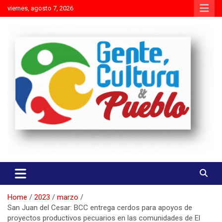
Skip
viernes, agosto 7, 2026
to
content
Es mejor molestar con la verdad que agradar con adulaciones
Gente Cultura y Pueblo
Home
2023
marzo
San Juan del Cesar: BCC entrega cerdos para apoyos de
proyectos productivos pecuarios en las comunidades de El