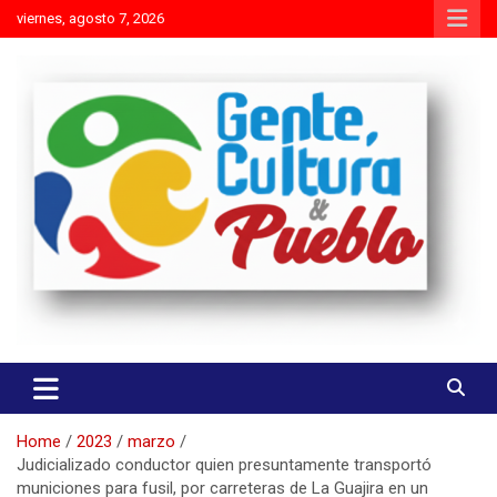
Skip
viernes, agosto 7, 2026
to
content
Es mejor molestar con la verdad que agradar con adulaciones
Gente Cultura y Pueblo
Home
2023
marzo
Judicializado conductor quien presuntamente transportó
municiones para fusil, por carreteras de La Guajira en un