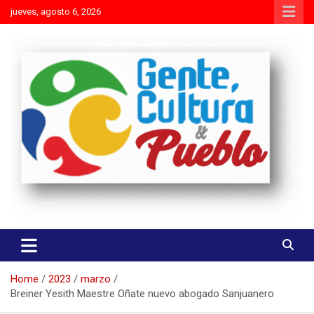
Skip
jueves, agosto 6, 2026
to
content
Es mejor molestar con la verdad que agradar con adulaciones
Gente Cultura y Pueblo
Home
2023
marzo
Breiner Yesith Maestre Oñate nuevo abogado Sanjuanero