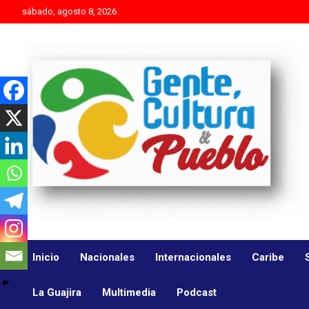
Skip
sábado, agosto 8, 2026
to
content
Es mejor molestar con la verdad que agradar con adulaciones
Gente Cultura y Pueblo
Inicio
Nacionales
Internacionales
Caribe
La Guajira
Multimedia
Podcast