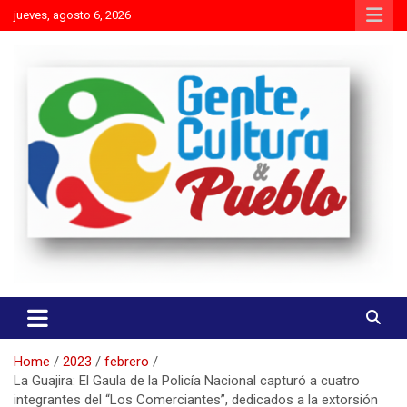
Skip
jueves, agosto 6, 2026
to
content
Es mejor molestar con la verdad que agradar con adulaciones
Gente Cultura y Pueblo
Home
2023
febrero
La Guajira: El Gaula de la Policía Nacional capturó a cuatro
integrantes del “Los Comerciantes”, dedicados a la extorsión