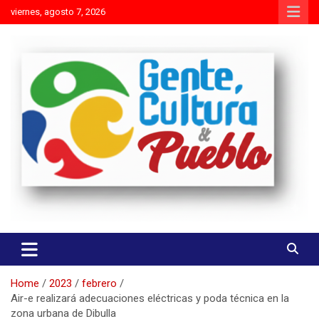
Skip
viernes, agosto 7, 2026
to
content
Es mejor molestar con la verdad que agradar con adulaciones
Gente Cultura y Pueblo
Home
2023
febrero
Air-e realizará adecuaciones eléctricas y poda técnica en la
zona urbana de Dibulla