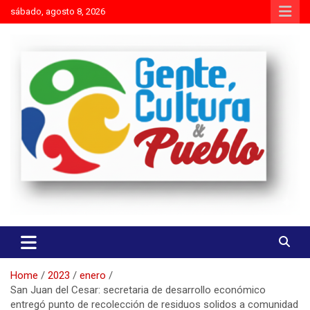
Skip
sábado, agosto 8, 2026
to
content
Es mejor molestar con la verdad que agradar con adulaciones
Gente Cultura y Pueblo
Home
2023
enero
San Juan del Cesar: secretaria de desarrollo económico
entregó punto de recolección de residuos solidos a comunidad