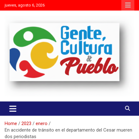
Skip
jueves, agosto 6, 2026
to
content
Es mejor molestar con la verdad que agradar con adulaciones
Gente Cultura y Pueblo
Home
2023
enero
En accidente de tránsito en el departamento del Cesar mueren
dos periodistas