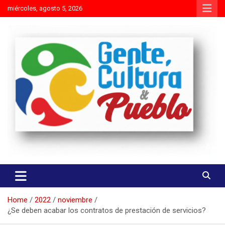
Skip
miércoles, agosto 5, 2026
to
content
Es mejor molestar con la verdad que agradar con adulaciones
Gente Cultura y Pueblo
Home
2022
noviembre
¿Se deben acabar los contratos de prestación de servicios?