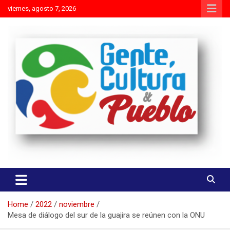
Skip
viernes, agosto 7, 2026
to
content
Es mejor molestar con la verdad que agradar con adulaciones
Gente Cultura y Pueblo
Home
2022
noviembre
Mesa de diálogo del sur de la guajira se reúnen con la ONU