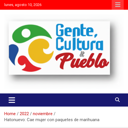
Skip
lunes, agosto 10, 2026
to
content
Es mejor molestar con la verdad que agradar con adulaciones
Gente Cultura y Pueblo
Home
2022
noviembre
Hatonuevo: Cae mujer con paquetes de marihuana