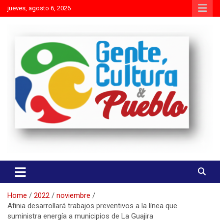
Skip
jueves, agosto 6, 2026
to
content
Es mejor molestar con la verdad que agradar con adulaciones
Gente Cultura y Pueblo
Home
2022
noviembre
Afinia desarrollará trabajos preventivos a la línea que
suministra energía a municipios de La Guajira