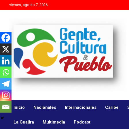
Skip
viernes, agosto 7, 2026
to
content
Es mejor molestar con la verdad que agradar con adulaciones
Gente Cultura y Pueblo
Inicio
Nacionales
Internacionales
Caribe
La Guajira
Multimedia
Podcast