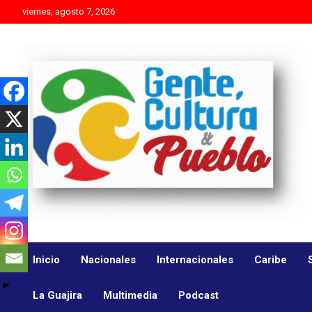
Skip
viernes, agosto 7, 2026
to
content
Es mejor molestar con la verdad que agradar con adulaciones
Gente Cultura y Pueblo
Inicio
Nacionales
Internacionales
Caribe
La Guajira
Multimedia
Podcast