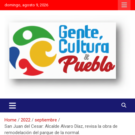
Skip
domingo, agosto 9, 2026
to
content
Es mejor molestar con la verdad que agradar con adulaciones
Gente Cultura y Pueblo
Home
2022
septiembre
San Juan del Cesar: Alcalde Alvaro Díaz, revisa la obra de
remodelación del parque de la normal.