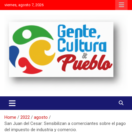
Skip
viernes, agosto 7, 2026
to
content
Es mejor molestar con la verdad que agradar con adulaciones
Gente Cultura y Pueblo
Home
2022
agosto
San Juan del Cesar: Sensibilizan a comerciantes sobre el pago
del impuesto de industria y comercio.