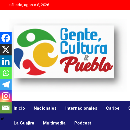
Skip
sábado, agosto 8, 2026
to
content
Es mejor molestar con la verdad que agradar con adulaciones
Gente Cultura y Pueblo
Inicio
Nacionales
Internacionales
Caribe
La Guajira
Multimedia
Podcast