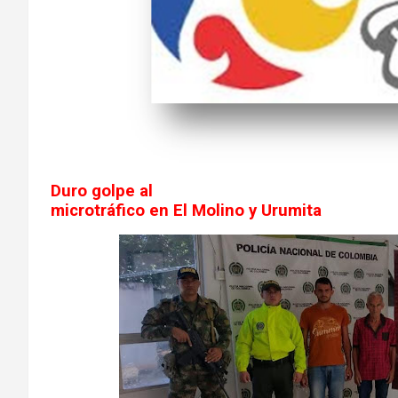
Duro golpe al
microtráfico en El Molino y Urumita