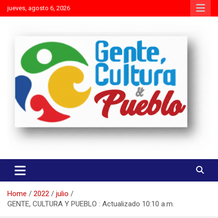
Skip
jueves, agosto 6, 2026
to
content
Es mejor molestar con la verdad que agradar con adulaciones
Gente Cultura y Pueblo
Home
2022
julio
GENTE, CULTURA Y PUEBLO : Actualizado 10:10 a.m.