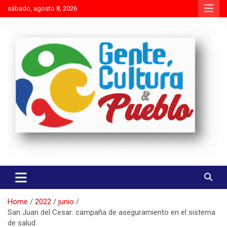
Skip
sábado, agosto 8, 2026
to
content
Es mejor molestar con la verdad que agradar con adulaciones
Gente Cultura y Pueblo
Home
2022
junio
San Juan del Cesar: campaña de aseguramiento en el sistema
de salud.