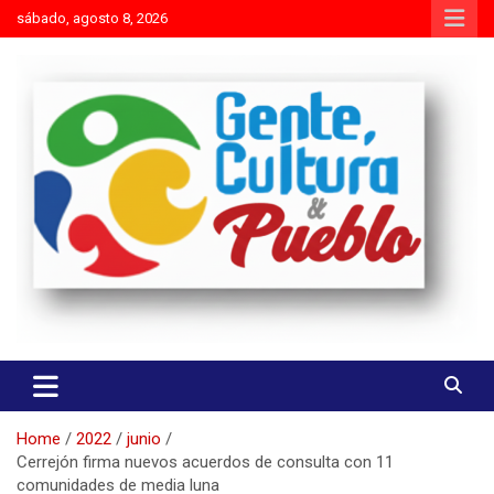
Skip
sábado, agosto 8, 2026
to
content
Es mejor molestar con la verdad que agradar con adulaciones
Gente Cultura y Pueblo
Home
2022
junio
Cerrejón firma nuevos acuerdos de consulta con 11
comunidades de media luna