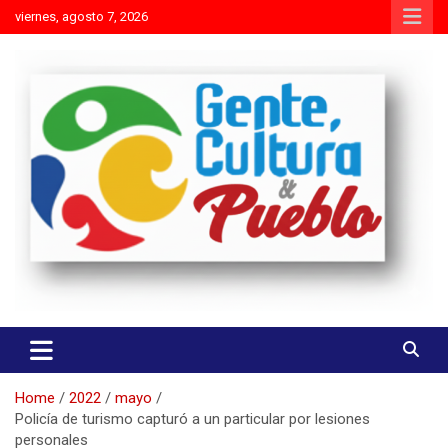
Skip
viernes, agosto 7, 2026
to
content
Es mejor molestar con la verdad que agradar con adulaciones
Gente Cultura y Pueblo
Home
2022
mayo
Policía de turismo capturó a un particular por lesiones
personales