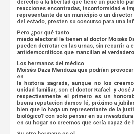
derecho a la libertad que tiene un pueblo pa
reacciones encontradas, inconformidad e impo
representante de un municipio o un director 
del estado, presten su concurso para una inf
Pero ¿por qué tanto
miedo electoral le tienen al doctor Moisés 
pueden derrotar en las urnas, sin recurrir a 
antidemocráticos que mancillan el verdadero 
Los hermanos del médico
Moisés Daza Mendoza que podrían provoca
en
la historia sagrada, aunque no los creem
unidad familiar, son el doctor Rafael
y José 
respectivamente el primero es un honorab
buena reputacion damos fé, próximo a jubila
bien que lo haga un representante de la jus
biológico? con solo pensar en su investidura 
en su hogar no creemos que sería capaz de 
Su otro hermano es el