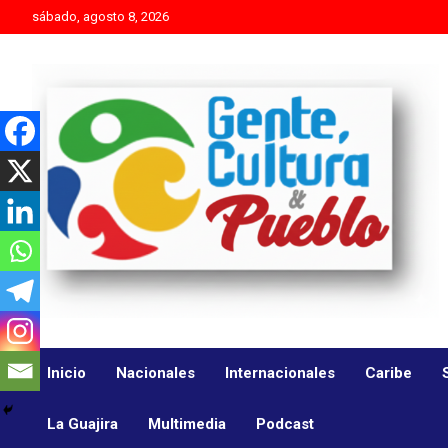
Skip
sábado, agosto 8, 2026
to
content
Es mejor molestar con la verdad que agradar con adulaciones
Gente Cultura y Pueblo
Inicio
Nacionales
Internacionales
Caribe
La Guajira
Multimedia
Podcast