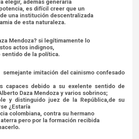
ra elegir, además generaría
tencia, es difícil creer que un
de una institución descentralizada
amia de esta naturaleza.
Daza Mendoza? si legítimamente lo
estos actos indignos,
sentido de la política.
r
semejante imitación del cainismo confesado
os capaces debido a su exelente sentido de
Alberto Daza Mendoza y varios sobrinos;
le y distinguido juez de la República,de su
rse ¿Estaría
ticia colombiana, contra su hermano
aterra pero por la formación recibida
hacerlo.