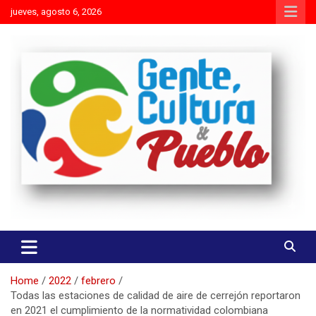
Skip
jueves, agosto 6, 2026
to
content
Es mejor molestar con la verdad que agradar con adulaciones
Gente Cultura y Pueblo
Home
2022
febrero
Todas las estaciones de calidad de aire de cerrejón reportaron
en 2021 el cumplimiento de la normatividad colombiana