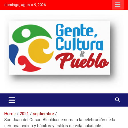
Skip
domingo, agosto 9, 2026
to
content
Es mejor molestar con la verdad que agradar con adulaciones
Gente Cultura y Pueblo
Home
2021
septiembre
San Juan del Cesar: Alcaldia se suma a la celebración de la
semana andina y hábitos y estilos de vida saludable.